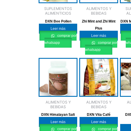
SUPLEMENTOS
ALIMENTOS Y
SU
ALIMENTICIOS
BEBIDAS
AL
DXN Bee Pollen
Zhi Mint and Zhi Mint
DXN M
Plus
Leer más
comprar por
Leer más
whatsapp
comprar por
wh
whatsapp
ALIMENTOS Y
ALIMENTOS Y
A
BEBIDAS
BEBIDAS
DXN Himalayan Salt
DXN Vita Café
DXN
Leer más
Leer más
comprar por
comprar por