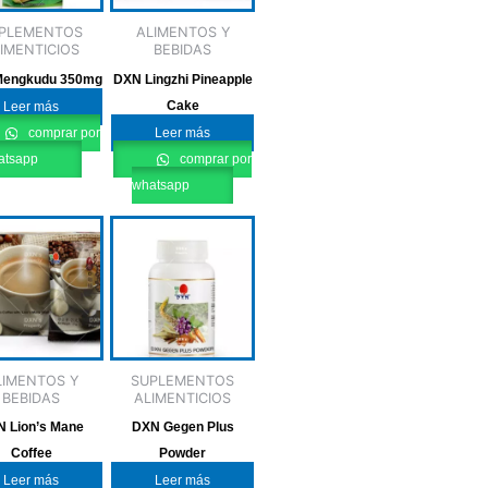
PLEMENTOS
ALIMENTOS Y
IMENTICIOS
BEBIDAS
engkudu 350mg
DXN Lingzhi Pineapple
Cake
Leer más
comprar por
Leer más
atsapp
comprar por
whatsapp
LIMENTOS Y
SUPLEMENTOS
BEBIDAS
ALIMENTICIOS
 Lion’s Mane
DXN Gegen Plus
Coffee
Powder
Leer más
Leer más