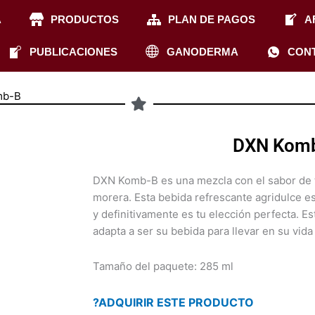
A
PRODUCTOS
PLAN DE PAGOS
A
PUBLICACIONES
GANODERMA
CON
mb-B
DXN Kom
DXN Komb-B es una mezcla con el sabor de t
morera. Esta bebida refrescante agridulce e
y definitivamente es tu elección perfecta. Est
adapta a ser su bebida para llevar en su vida
Tamaño del paquete: 285 ml
?ADQUIRIR ESTE PRODUCTO