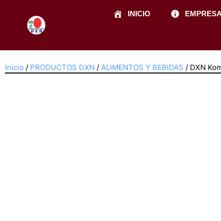
Ir
INICIO
EMPRES
al
contenido
Inicio
/
PRODUCTOS DXN
/
ALIMENTOS Y BEBIDAS
/ DXN Ko