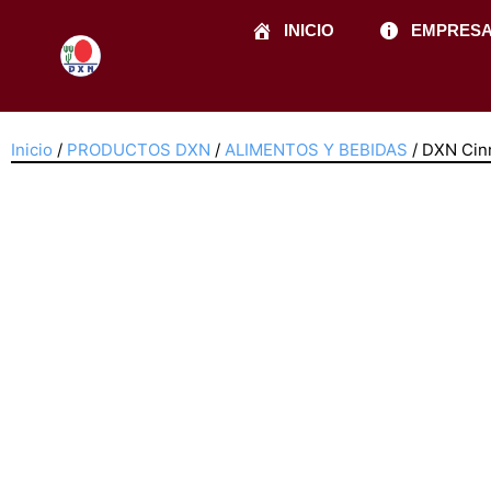
Ir
INICIO
EMPRES
al
contenido
Inicio
/
PRODUCTOS DXN
/
ALIMENTOS Y BEBIDAS
/ DXN Cin