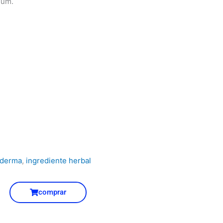
dum.
oderma
,
ingrediente herbal
comprar