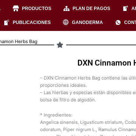
A
PRODUCTOS
PLAN DE PAGOS
A
PUBLICACIONES
GANODERMA
CON
namon Herbs Bag
DXN Cinnamon 
– DXN Cinnamon Herbs Bag contiene las últi
proporciones ideales.
– Las hierbas y especias están disponibles 
bolsa de filtro de algodón.
* Ingredientes:
Angelica sinensis, Ligusticum striatum, Cod
odoratum, Piper nigrum L., Ramulus Cinnam