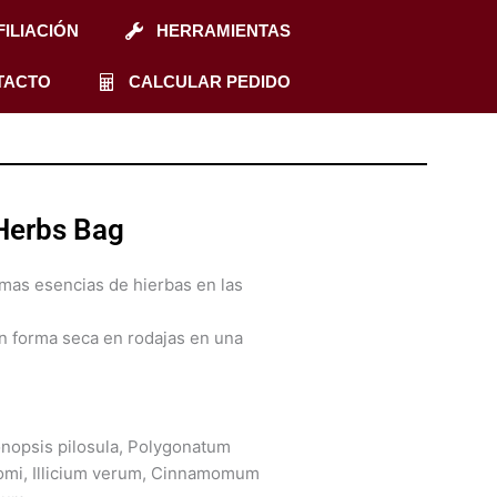
FILIACIÓN
HERRAMIENTAS
TACTO
CALCULAR PEDIDO
Herbs Bag
mas esencias de hierbas en las
en forma seca en rodajas en una
onopsis pilosula, Polygonatum
omi, Illicium verum, Cinnamomum