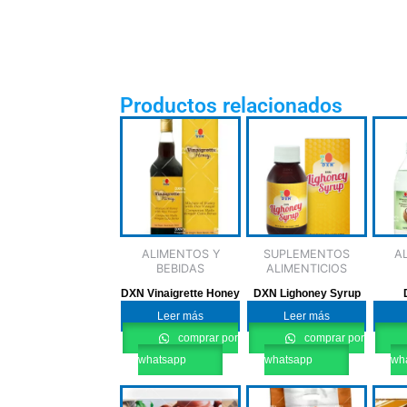
Productos relacionados
ALIMENTOS Y
SUPLEMENTOS
A
BEBIDAS
ALIMENTICIOS
DXN Vinaigrette Honey
DXN Lighoney Syrup
Leer más
Leer más
comprar por
comprar por
whatsapp
whatsapp
wh