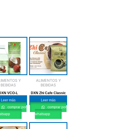
LIMENTOS Y
ALIMENTOS Y
BEBIDAS
BEBIDAS
DXN VCO-L
DXN Zhi Cafe Classic
Leer más
Leer más
comprar por
comprar por
atsapp
whatsapp