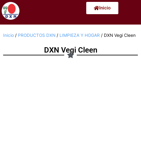
Ir
Inicio
al
contenido
Inicio
/
PRODUCTOS DXN
/
LIMPIEZA Y HOGAR
/ DXN Vegi Cleen
DXN Vegi Cleen