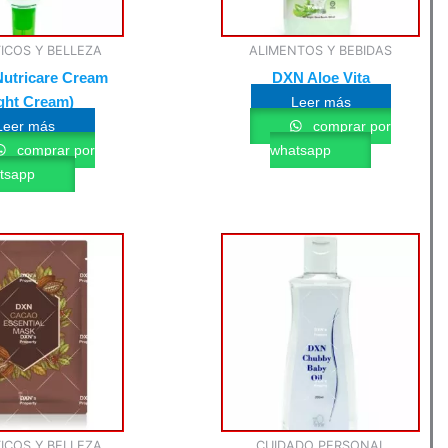
ICOS Y BELLEZA
ALIMENTOS Y BEBIDAS
Nutricare Cream
DXN Aloe Vita
ght Cream)
Leer más
Leer más
comprar por
comprar por
whatsapp
tsapp
ICOS Y BELLEZA
CUIDADO PERSONAL