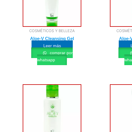
COSMÉTICOS Y BELLEZA
COSMÉT
Aloe-V Cleansing Gel
Aloe-V
Leer más
comprar por
whatsapp
wha