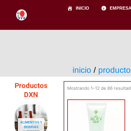
Ir
INICIO
EMPRES
al
contenido
inicio
/
producto
Productos
Mostrando 1–12 de 86 resulta
DXN
ALIMENTOS Y
BEBIDAS
82 PRODUCTOS