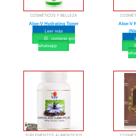
COSMÉTICOS Y BELLEZA
COSMÉT
Aloe-V Hydrating Toner
Aloe-V 
(Ni
Leer más
comprar por
whatsapp
wha
SUPLEMENTOS ALIMENTICIOS
COSMÉT