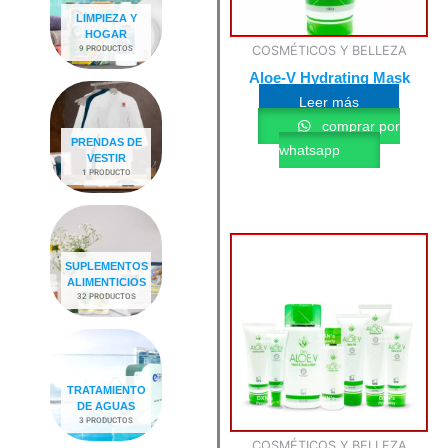
LIMPIEZA Y
HOGAR
9 PRODUCTOS
COSMÉTICOS Y BELLEZA
Aloe-V Hydrating Mask
Leer más
comprar por
PRENDAS DE
whatsapp
VESTIR
1 PRODUCTO
SUPLEMENTOS
ALIMENTICIOS
32 PRODUCTOS
TRATAMIENTO
DE AGUAS
3 PRODUCTOS
COSMÉTICOS Y BELLEZA