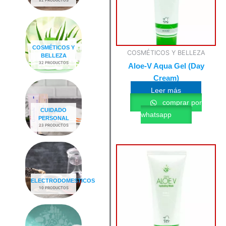
COSMÉTICOS Y
COSMÉTICOS Y BELLEZA
BELLEZA
32 PRODUCTOS
Aloe-V Aqua Gel (Day
Cream)
Leer más
comprar por
CUIDADO
whatsapp
PERSONAL
23 PRODUCTOS
ELECTRODOMESTICOS
10 PRODUCTOS