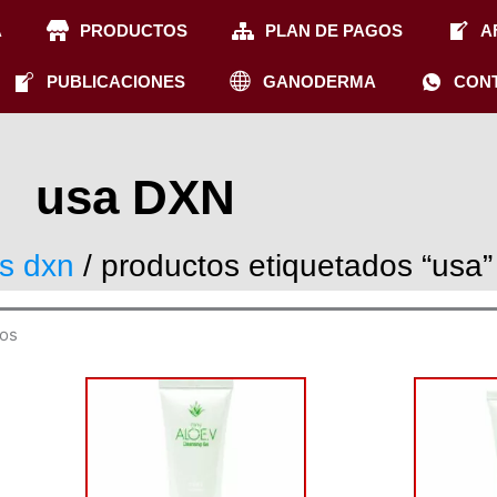
A
PRODUCTOS
PLAN DE PAGOS
A
PUBLICACIONES
GANODERMA
CON
usa DXN
s dxn
/ productos etiquetados “usa”
dos