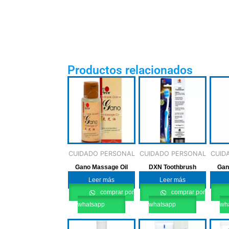
Productos relacionados
CUIDADO PERSONAL
CUIDADO PERSONAL
CUID
Gano Massage Oil
DXN Toothbrush
Gan
Leer más
Leer más
comprar por
comprar por
whatsapp
whatsapp
wh