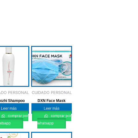
ADO PERSONAL
CUIDADO PERSONAL
ozhi Shampoo
DXN Face Mask
Leer más
Leer más
comprar por
comprar por
atsapp
whatsapp