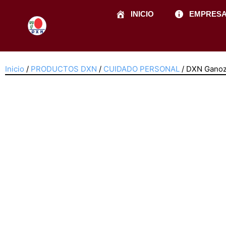
Ir
INICIO
EMPRES
al
contenido
Inicio
/
PRODUCTOS DXN
/
CUIDADO PERSONAL
/ DXN Ganoz