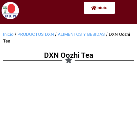
Ir
Inicio
al
contenido
Inicio
/
PRODUCTOS DXN
/
ALIMENTOS Y BEBIDAS
/ DXN Oozhi
Tea
DXN Oozhi Tea