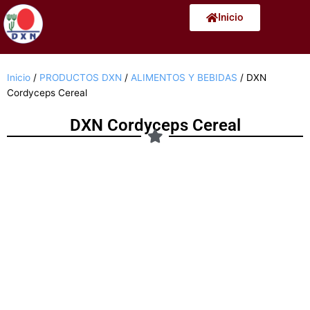
Ir
Inicio
al
contenido
Inicio
/
PRODUCTOS DXN
/
ALIMENTOS Y BEBIDAS
/ DXN
Cordyceps Cereal
DXN Cordyceps Cereal