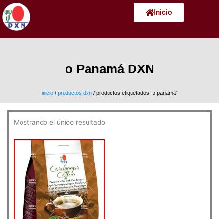
Ir
Inicio
al
contenido
o Panamá DXN
inicio
/
productos dxn
/ productos etiquetados “o panamá”
Mostrando el único resultado